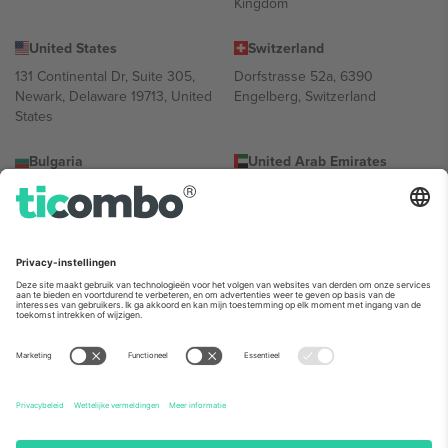
Kingdom
United States
Switzerland
131 Continental Dr, Suite 305,
Dorfstrasse 52a, 6390
Newark, Delaware 19713, United
Engelberg, Switzerland
States
Bulgaria
United Arab Emirates
Regus Sofia City West, bul
UAE Dubai Silicon Oasis, DDP
Totleben 53-55, 1606 Sofia,
Building A1, Office 302, Dubai,
Bulgaria
United Arab Emirates
Mexico
Av Chapultepec 360, Roma
Norte, Cuauhtémoc, 06700
Ciudad de México, CDMX,
Mexico
De juridische entiteit van de aanbieder van het platform kan
variëren afhankelijk van de locatie, het evenement en/of het
domein. Kijk voor meer informatie op de specifieke pagina van het