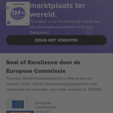
marktplaats ter
DANKJEWEL!
wereld.
Ticombo® is nu het meest gevolgde van
alle doorverkoopplatforms in Europa.
Dankjewel!
BEGIN MET VERKOPEN
Seal of Excellence door de
Europese Commissie
Ticombo GmbH (moederbedrijf) is erkend binnen
Horizon 2020, het EU-financieringsprogramma voor
onderzoek en innovatie, voor haar voorstel nr. 782393.