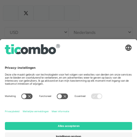
Kantoren en ondersteuning
Germany
United Kingdom
Unter den Linden 24, 10117
167 City Road, London, Greater
Berlin, Germany
London, EC1V 1AW, United
Kingdom
United States
Switzerland
131 Continental Dr, Suite 305,
Dorfstrasse 52a, 6390
Newark, Delaware 19713, United
Engelberg, Switzerland
States
Bulgaria
United Arab Emirates