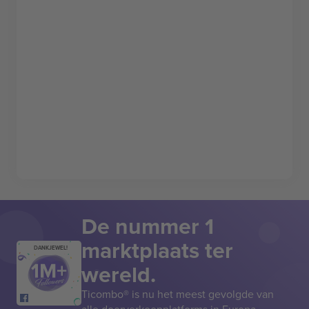
De nummer 1
marktplaats ter
DANKJEWEL!
wereld.
Ticombo® is nu het meest gevolgde van