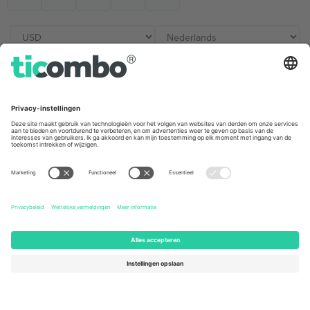
Kantoren en ondersteuning
Germany
United Kingdom
Unter den Linden 24, 10117
167 City Road, London, Greater
Berlin, Germany
London, EC1V 1AW, United
Kingdom
United States
Switzerland
131 Continental Dr, Suite 305,
Dorfstrasse 52a, 6390
Newark, Delaware 19713, United
Engelberg, Switzerland
States
Bulgaria
United Arab Emirates
Regus Sofia City West, bul
UAE Dubai Silicon Oasis, DDP
Totleben 53-55, 1606 Sofia,
Building A1, Office 302, Dubai,