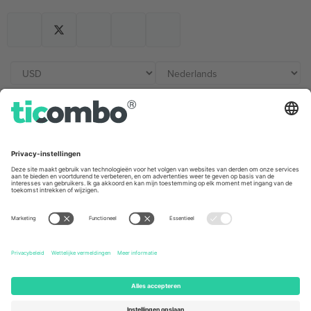
Kantoren en ondersteuning
Germany
United Kingdom
Unter den Linden 24, 10117
167 City Road, London, Greater
Berlin, Germany
London, EC1V 1AW, United
Kingdom
United States
Switzerland
131 Continental Dr, Suite 305,
Dorfstrasse 52a, 6390
Newark, Delaware 19713, United
Engelberg, Switzerland
States
Bulgaria
United Arab Emirates