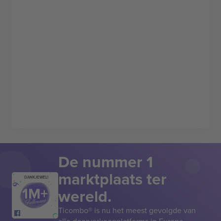
De nummer 1
marktplaats ter
DANKJEWEL!
wereld.
Ticombo® is nu het meest gevolgde van