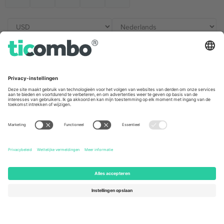
Kantoren en ondersteuning
Germany
United Kingdom
Unter den Linden 24, 10117
167 City Road, London, Greater
Berlin, Germany
London, EC1V 1AW, United
Kingdom
United States
Switzerland
131 Continental Dr, Suite 305,
Dorfstrasse 52a, 6390
Newark, Delaware 19713, United
Engelberg, Switzerland
States
Bulgaria
United Arab Emirates
Regus Sofia City West, bul
UAE Dubai Silicon Oasis, DDP
Totleben 53-55, 1606 Sofia,
Building A1, Office 302, Dubai,