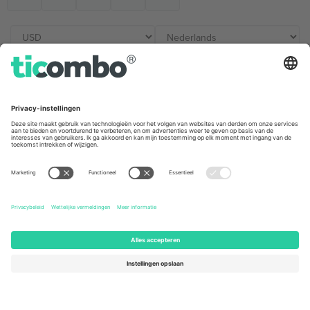
Kantoren en ondersteuning
Germany
United Kingdom
Unter den Linden 24, 10117
167 City Road, London, Greater
Berlin, Germany
London, EC1V 1AW, United
Kingdom
United States
Switzerland
131 Continental Dr, Suite 305,
Dorfstrasse 52a, 6390
Newark, Delaware 19713, United
Engelberg, Switzerland
States
Bulgaria
United Arab Emirates
Regus Sofia City West, bul
UAE Dubai Silicon Oasis, DDP
Totleben 53-55, 1606 Sofia,
Building A1, Office 302, Dubai,