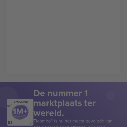
De nummer 1
marktplaats ter
DANKJEWEL!
wereld.
Ticombo® is nu het meest gevolgde van