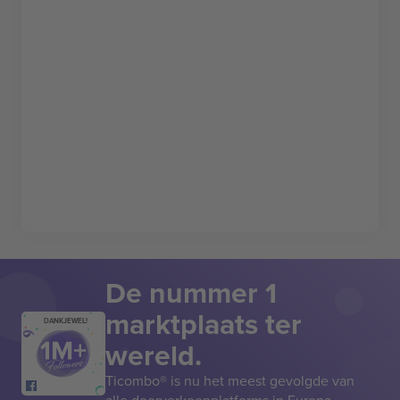
De nummer 1
marktplaats ter
DANKJEWEL!
wereld.
Ticombo® is nu het meest gevolgde van