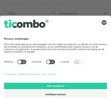
Kantoren en ondersteuning
Germany
United Kingdom
Unter den Linden 24, 10117
167 City Road, London, Greater
Berlin, Germany
London, EC1V 1AW, United
Kingdom
United States
Switzerland
131 Continental Dr, Suite 305,
Dorfstrasse 52a, 6390
Newark, Delaware 19713, United
Engelberg, Switzerland
States
Bulgaria
United Arab Emirates
Regus Sofia City West, bul
UAE Dubai Silicon Oasis, DDP
Totleben 53-55, 1606 Sofia,
Building A1, Office 302, Dubai,