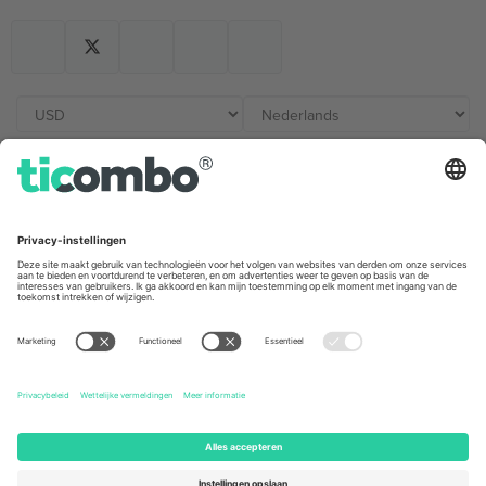
Kantoren en ondersteuning
Germany
United Kingdom
Unter den Linden 24, 10117
167 City Road, London, Greater
Berlin, Germany
London, EC1V 1AW, United
Kingdom
United States
Switzerland
131 Continental Dr, Suite 305,
Dorfstrasse 52a, 6390
Newark, Delaware 19713, United
Engelberg, Switzerland
States
Bulgaria
United Arab Emirates