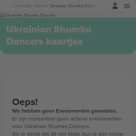
Log in
eater & Komedie
Dance
Ukrainian Shumka Dancers Kaartjes
Ukrainian Shumka
Dancers kaartjes
Oeps!
We hebben geen Evenementen gevonden.
Er zijn momenteel geen actieve evenementen
voor Ukrainian Shumka Dancers.
Als je denkt dat dit niet klopt, kun je een nieuw