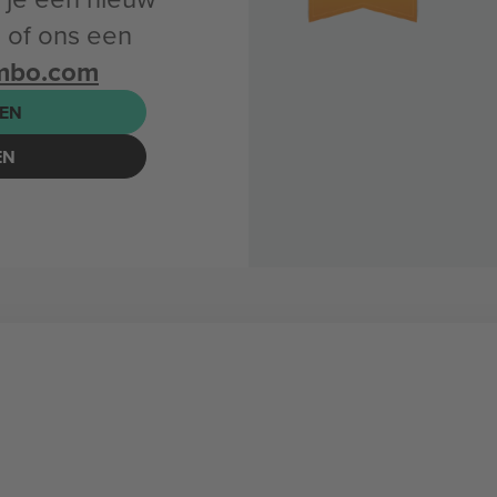
of ons een
mbo.com
EN
EN