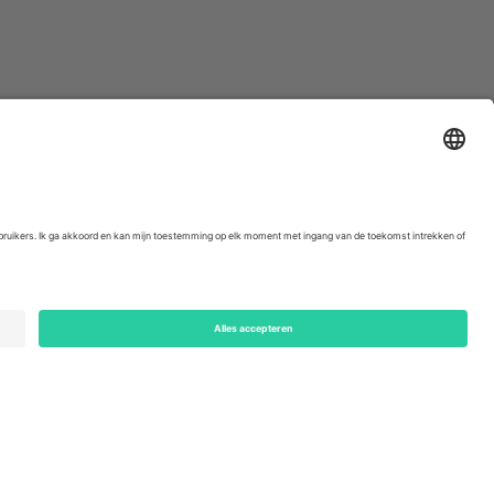
ondon, EC1V 1AW, United Kingdom
Switzerland