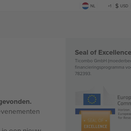
NL
+1
USD
Seal of Excellen
Ticombo GmbH (moederbedri
financieringsprogramma voo
782393.
gevonden.
 evenementen
un je een nieuw