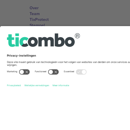
Over
Team
TixProtect
Stempel
Voorwaarden
Affiliate programma
Kantoren en ondersteuning
Germany
Unter den Linden 24, 10117 Berlin, Germany
United States
131 Continental Dr, Suite 305, Newark, Delaware 19713, 