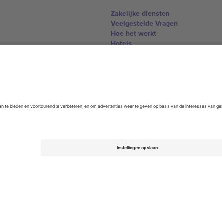
Zakelijke diensten
Veelgestelde Vragen
Hoe het werkt
Hotels
WK Hub
Contact
United Kingdom
167 City Road, London, Greater L
Switzerland
United States
Dorfstrasse 52a, 6390 Engelberg, 