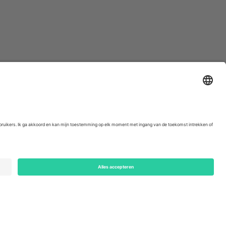
ondon, EC1V 1AW, United Kingdom
Switzerland