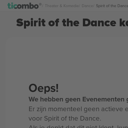
Theater & Komedie
Dance
Spirit of the Danc
Spirit of the Dance k
Oeps!
We hebben geen Evenementen 
Er zijn momenteel geen actieve
voor Spirit of the Dance.
Als je denkt dat dit niet klopt, k