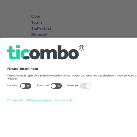
Over
Team
TixProtect
Stempel
Voorwaarden
Affiliate programma
Kantoren en ondersteuning
Germany
Unter den Linden 24, 10117 Berlin, Germany
United States
131 Continental Dr, Suite 305, Newark, Delaware 19713, 