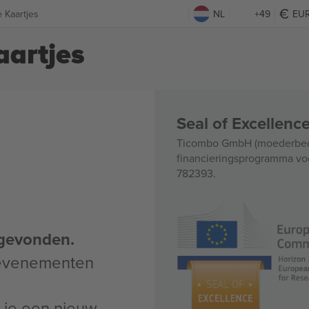
e Kaartjes
NL
+49
EU
aartjes
Seal of Excellen
Ticombo GmbH (moederbedri
financieringsprogramma voo
782393.
gevonden.
 evenementen
un je een nieuw