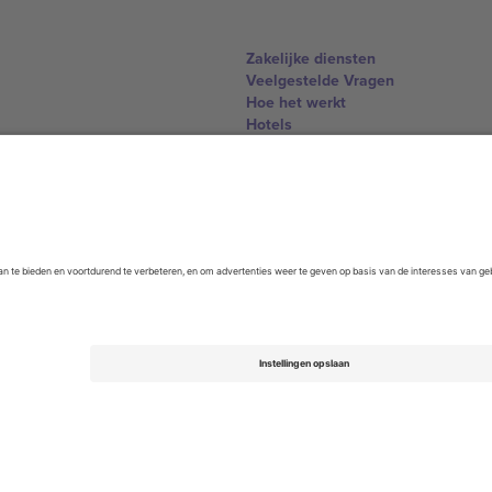
Zakelijke diensten
Veelgestelde Vragen
Hoe het werkt
Hotels
WK Hub
Contact
United Kingdom
167 City Road, London, Greater L
Switzerland
United States
Dorfstrasse 52a, 6390 Engelberg, 