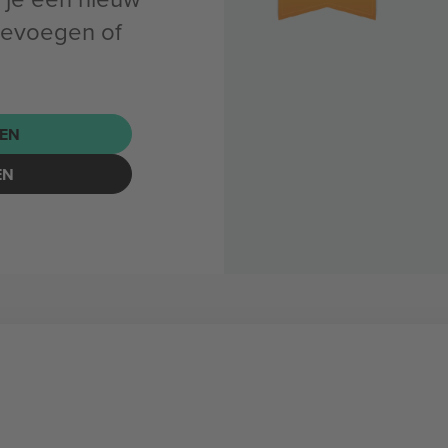
oevoegen of
EN
EN