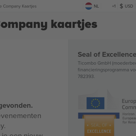
e Company Kaartjes
NL
+1
USD
Company kaartjes
Seal of Excellen
Ticombo GmbH (moederbedri
financieringsprogramma voo
782393.
gevonden.
 evenementen
y.
un je een nieuw