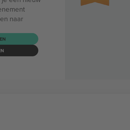
enement
ren naar
EN
EN