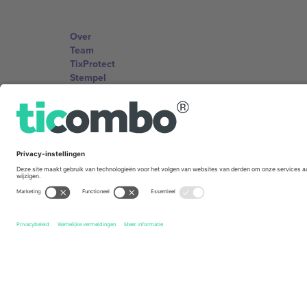
Over
Team
TixProtect
Stempel
Voorwaarden
Affiliate programma
Kantoren en ondersteuning
Germany
Unter den Linden 24, 10117 Berlin, Germany
United States
131 Continental Dr, Suite 305, Newark, Delaware 19713, 