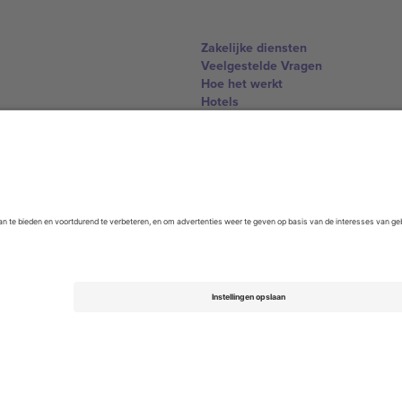
Zakelijke diensten
Veelgestelde Vragen
Hoe het werkt
Hotels
WK Hub
Contact
United Kingdom
167 City Road, London, Greater L
Switzerland
United States
Dorfstrasse 52a, 6390 Engelberg, 