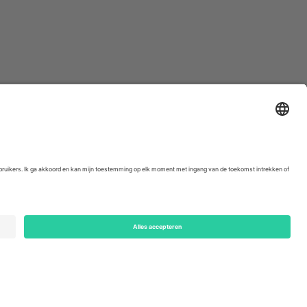
ondon, EC1V 1AW, United Kingdom
Switzerland