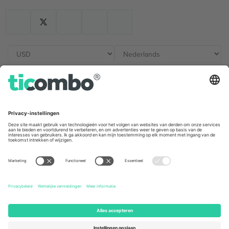
Kantoren en ondersteuning
Germany
United Kingdom
Unter den Linden 24, 10117
167 City Road, London, Greater
Berlin, Germany
London, EC1V 1AW, United
Kingdom
United States
Switzerland
131 Continental Dr, Suite 305,
Dorfstrasse 52a, 6390
Newark, Delaware 19713, United
Engelberg, Switzerland
States
Bulgaria
United Arab Emirates