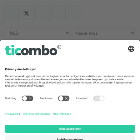
Kantoren en ondersteuning
Germany
United Kingdom
Unter den Linden 24, 10117
167 City Road, London, Greater
Berlin, Germany
London, EC1V 1AW, United
Kingdom
United States
Switzerland
131 Continental Dr, Suite 305,
Dorfstrasse 52a, 6390
Newark, Delaware 19713, United
Engelberg, Switzerland
States
Bulgaria
United Arab Emirates