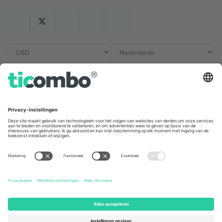
Kantoren en ondersteuning
Germany
United Kingdom
Unter den Linden 24, 10117
167 City Road, London, Greater
Berlin, Germany
London, EC1V 1AW, United
Kingdom
United States
Switzerland
131 Continental Dr, Suite 305,
Dorfstrasse 52a, 6390
Newark, Delaware 19713, United
Engelberg, Switzerland
States
Bulgaria
United Arab Emirates