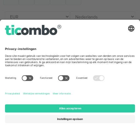
Kantoren en ondersteuning
Germany
United Kingdom
Unter den Linden 24, 10117
167 City Road, London, Greater
Berlin, Germany
London, EC1V 1AW, United
Kingdom
United States
Switzerland
131 Continental Dr, Suite 305,
Dorfstrasse 52a, 6390
Newark, Delaware 19713, United
Engelberg, Switzerland
States
Bulgaria
United Arab Emirates
Regus Sofia City West, bul
UAE Dubai Silicon Oasis, DDP
Totleben 53-55, 1606 Sofia,
Building A1, Office 302, Dubai,