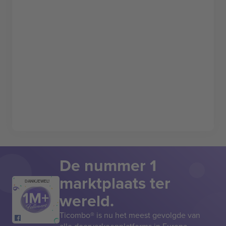
De nummer 1
marktplaats ter
DANKJEWEL!
wereld.
Ticombo® is nu het meest gevolgde van