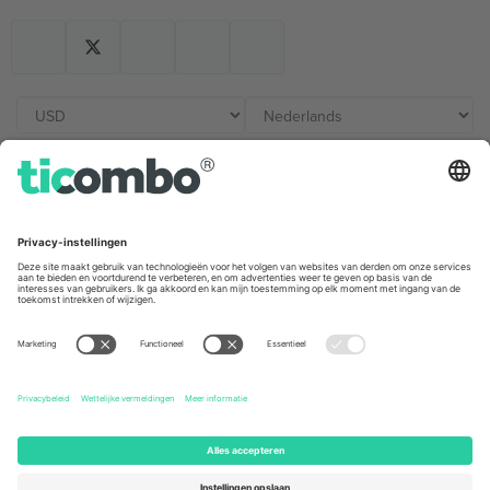
Kantoren en ondersteuning
Germany
United Kingdom
Unter den Linden 24, 10117
167 City Road, London, Greater
Berlin, Germany
London, EC1V 1AW, United
Kingdom
United States
Switzerland
131 Continental Dr, Suite 305,
Dorfstrasse 52a, 6390
Newark, Delaware 19713, United
Engelberg, Switzerland
States
Bulgaria
United Arab Emirates