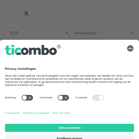
Kantoren en ondersteuning
Germany
United Kingdom
Unter den Linden 24, 10117
167 City Road, London, Greater
Berlin, Germany
London, EC1V 1AW, United
Kingdom
United States
Switzerland
131 Continental Dr, Suite 305,
Dorfstrasse 52a, 6390
Newark, Delaware 19713, United
Engelberg, Switzerland
States
Bulgaria
United Arab Emirates