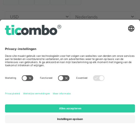
Kantoren en ondersteuning
Germany
United Kingdom
Unter den Linden 24, 10117
167 City Road, London, Greater
Berlin, Germany
London, EC1V 1AW, United
Kingdom
United States
Switzerland
131 Continental Dr, Suite 305,
Dorfstrasse 52a, 6390
Newark, Delaware 19713, United
Engelberg, Switzerland
States
Bulgaria
United Arab Emirates
Regus Sofia City West, bul
UAE Dubai Silicon Oasis, DDP
Totleben 53-55, 1606 Sofia,
Building A1, Office 302, Dubai,