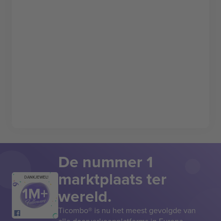
De nummer 1
marktplaats ter
DANKJEWEL!
wereld.
Ticombo® is nu het meest gevolgde van