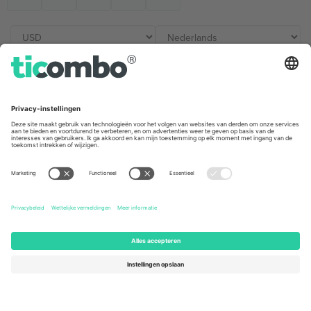
Kantoren en ondersteuning
Germany
United Kingdom
Unter den Linden 24, 10117
167 City Road, London, Greater
Berlin, Germany
London, EC1V 1AW, United
Kingdom
United States
Switzerland
131 Continental Dr, Suite 305,
Dorfstrasse 52a, 6390
Newark, Delaware 19713, United
Engelberg, Switzerland
States
Bulgaria
United Arab Emirates
Regus Sofia City West, bul
UAE Dubai Silicon Oasis, DDP
Totleben 53-55, 1606 Sofia,
Building A1, Office 302, Dubai,