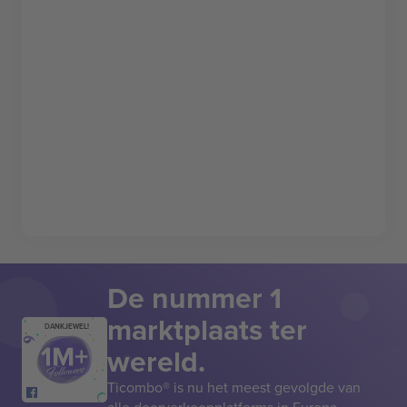
De nummer 1
marktplaats ter
DANKJEWEL!
wereld.
Ticombo® is nu het meest gevolgde van