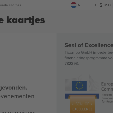
orale Kaartjes
NL
+1
USD
e kaartjes
Seal of Excellen
Ticombo GmbH (moederbedri
financieringsprogramma voo
782393.
gevonden.
 evenementen
un je een nieuw