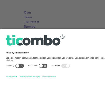
Over
Team
TixProtect
Stempel
Voorwaarden
Affiliate programma
Kantoren en ondersteuning
Germany
Unter den Linden 24, 10117 Berlin, Germany
United States
131 Continental Dr, Suite 305, Newark, Delaware 19713, 