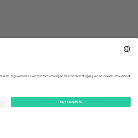
ondon, EC1V 1AW, United Kingdom
Switzerland