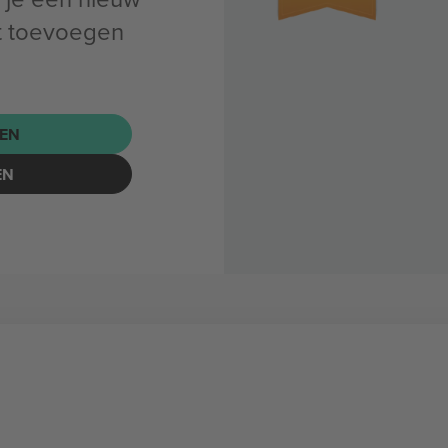
t toevoegen
EN
EN