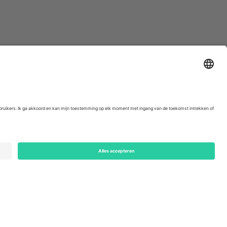
ondon, EC1V 1AW, United Kingdom
Switzerland