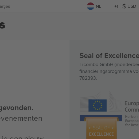
artjes
NL
+1
USD
s
Seal of Excellen
Ticombo GmbH (moederbedri
financieringsprogramma voo
782393.
gevonden.
 evenementen
un je een nieuw