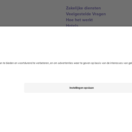
Zakelijke diensten
Veelgestelde Vragen
Hoe het werkt
Hotels
WK Hub
Contact
United Kingdom
167 City Road, London, Greater L
Switzerland
United States
Dorfstrasse 52a, 6390 Engelberg, 