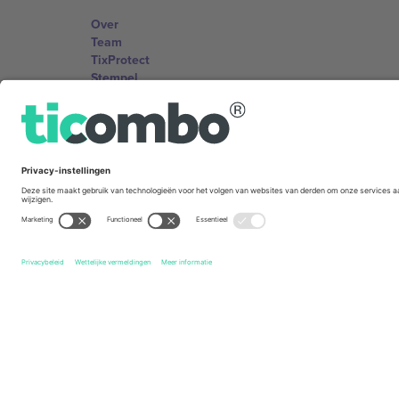
Over
Team
TixProtect
Stempel
Voorwaarden
Affiliate programma
Kantoren en ondersteuning
Germany
Unter den Linden 24, 10117 Berlin, Germany
United States
131 Continental Dr, Suite 305, Newark, Delaware 19713, 