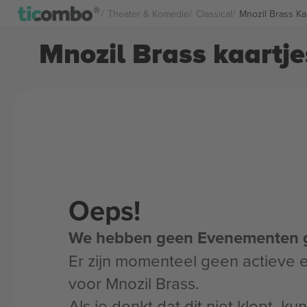
Theater & Komedie
Classical
Mnozil Brass Ka
Mnozil Brass kaartje
Oeps!
We hebben geen Evenementen 
Er zijn momenteel geen actieve
voor Mnozil Brass.
Als je denkt dat dit niet klopt, k