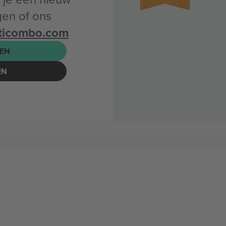
en of ons
ticombo.com
EN
EN