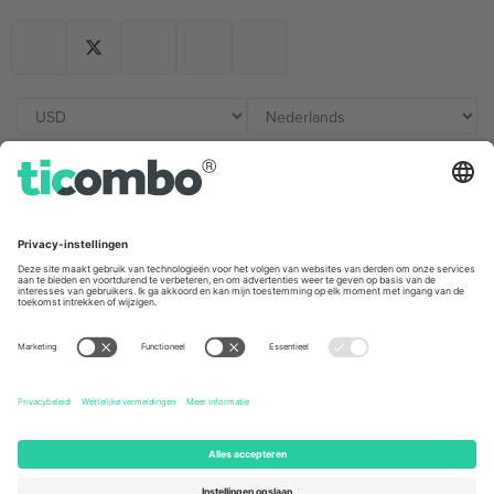
Kantoren en ondersteuning
Germany
United Kingdom
Unter den Linden 24, 10117
167 City Road, London, Greater
Berlin, Germany
London, EC1V 1AW, United
Kingdom
United States
Switzerland
131 Continental Dr, Suite 305,
Dorfstrasse 52a, 6390
Newark, Delaware 19713, United
Engelberg, Switzerland
States
Bulgaria
United Arab Emirates