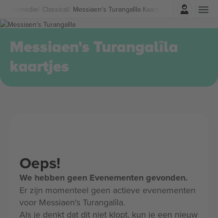
Log in
r & Komedie
Classical
Messiaen's Turangalîla Kaartjes
Messiaen's Turangalîla
kaartjes
Oeps!
We hebben geen Evenementen gevonden.
Er zijn momenteel geen actieve evenementen
voor Messiaen's Turangalîla.
Als je denkt dat dit niet klopt, kun je een nieuw