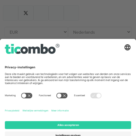
Kantoren en ondersteuning
Germany
United Kingdom
Unter den Linden 24, 10117
167 City Road, London, Greater
Berlin, Germany
London, EC1V 1AW, United
Kingdom
United States
Switzerland
131 Continental Dr, Suite 305,
Dorfstrasse 52a, 6390
Newark, Delaware 19713, United
Engelberg, Switzerland
States
Bulgaria
United Arab Emirates