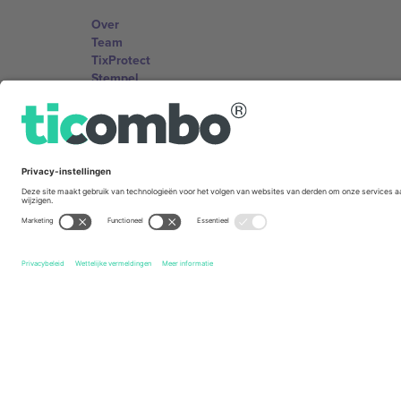
Over
Team
TixProtect
Stempel
Voorwaarden
Affiliate programma
Kantoren en ondersteuning
Germany
Unter den Linden 24, 10117 Berlin, Germany
United States
131 Continental Dr, Suite 305, Newark, Delaware 19713, 