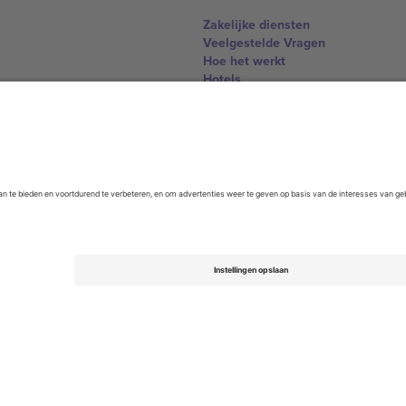
Zakelijke diensten
Veelgestelde Vragen
Hoe het werkt
Hotels
WK Hub
Contact
United Kingdom
167 City Road, London, Greater L
Switzerland
United States
Dorfstrasse 52a, 6390 Engelberg, 