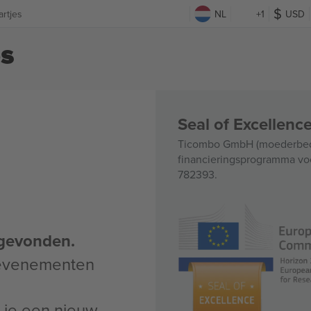
artjes
NL
+1
USD
es
Seal of Excellen
Ticombo GmbH (moederbedri
financieringsprogramma voo
782393.
gevonden.
 evenementen
un je een nieuw