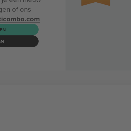
gen of ons
ticombo.com
EN
EN