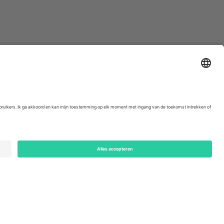
ondon, EC1V 1AW, United Kingdom
Switzerland