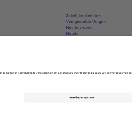
Zakelijke diensten
Veelgestelde Vragen
Hoe het werkt
Hotels
WK Hub
Contact
United Kingdom
167 City Road, London, Greater L
Switzerland
United States
Dorfstrasse 52a, 6390 Engelberg, 