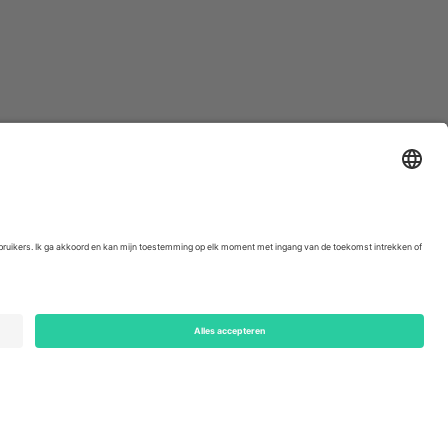
ondon, EC1V 1AW, United Kingdom
Switzerland