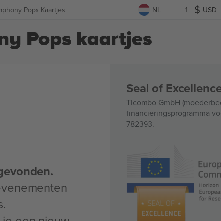
phony Pops Kaartjes
NL
+1
USD
y Pops kaartjes
Seal of Excellen
Ticombo GmbH (moederbedri
financieringsprogramma voo
782393.
gevonden.
 evenementen
s.
un je een nieuw