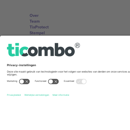
Over
Team
TixProtect
Stempel
Voorwaarden
Affiliate programma
Kantoren en ondersteuning
Germany
Unter den Linden 24, 10117 Berlin, Germany
United States
131 Continental Dr, Suite 305, Newark, Delaware 19713, 