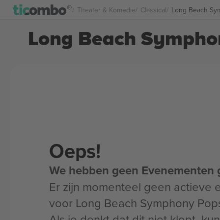
Theater & Komedie
Classical
Long Beach Sym
Long Beach Symphon
Oeps!
We hebben geen Evenementen 
Er zijn momenteel geen actieve
voor Long Beach Symphony Pop
Als je denkt dat dit niet klopt, k