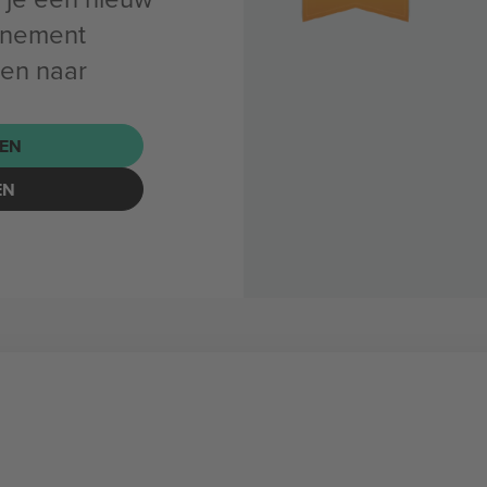
enement
ren naar
EN
EN