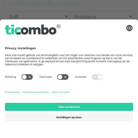
Kantoren en ondersteuning
Germany
United Kingdom
Unter den Linden 24, 10117
167 City Road, London, Greater
Berlin, Germany
London, EC1V 1AW, United
Kingdom
United States
Switzerland
131 Continental Dr, Suite 305,
Dorfstrasse 52a, 6390
Newark, Delaware 19713, United
Engelberg, Switzerland
States
Bulgaria
United Arab Emirates
Regus Sofia City West, bul
UAE Dubai Silicon Oasis, DDP
Totleben 53-55, 1606 Sofia,
Building A1, Office 302, Dubai,