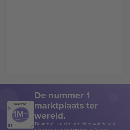
De nummer 1
marktplaats ter
DANKJEWEL!
wereld.
Ticombo® is nu het meest gevolgde van