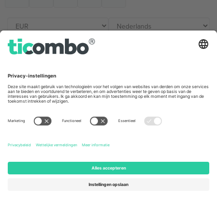
Kantoren en ondersteuning
Germany
United Kingdom
Unter den Linden 24, 10117
167 City Road, London, Greater
Berlin, Germany
London, EC1V 1AW, United
Kingdom
United States
Switzerland
131 Continental Dr, Suite 305,
Dorfstrasse 52a, 6390
Newark, Delaware 19713, United
Engelberg, Switzerland
States
Bulgaria
United Arab Emirates
Regus Sofia City West, bul
UAE Dubai Silicon Oasis, DDP
Totleben 53-55, 1606 Sofia,
Building A1, Office 302, Dubai,