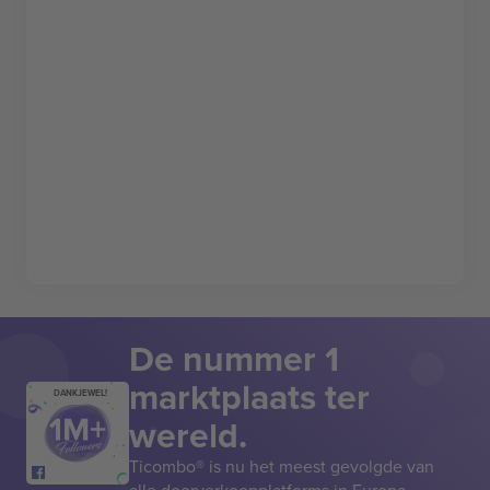
De nummer 1
marktplaats ter
DANKJEWEL!
wereld.
Ticombo® is nu het meest gevolgde van