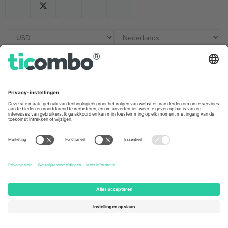
Kantoren en ondersteuning
Germany
United Kingdom
Unter den Linden 24, 10117
167 City Road, London, Greater
Berlin, Germany
London, EC1V 1AW, United
Kingdom
United States
Switzerland
131 Continental Dr, Suite 305,
Dorfstrasse 52a, 6390
Newark, Delaware 19713, United
Engelberg, Switzerland
States
Bulgaria
United Arab Emirates
Regus Sofia City West, bul
UAE Dubai Silicon Oasis, DDP