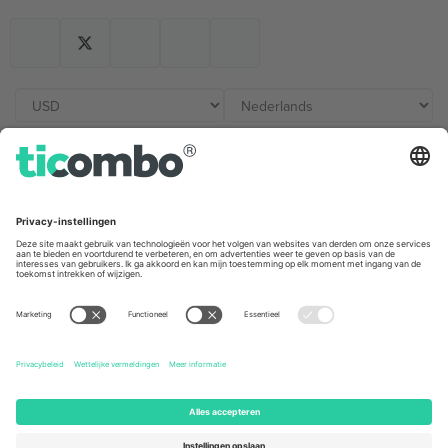
Kantoren en ondersteuning
Germany
United Kingdom
Unter den Linden 24, 10117
167 City Road, London, Greater
Berlin, Germany
London, EC1V 1AW, United
Kingdom
United States
Switzerland
131 Continental Dr, Suite 305,
Dorfstrasse 52a, 6390
Newark, Delaware 19713, United
Engelberg, Switzerland
States
Bulgaria
United Arab Emirates