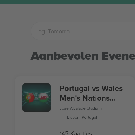
Aanbevolen Even
Portugal vs Wales
Men's Nations
League
José Alvalade Stadium
Lisbon, Portugal
145 Kaartjes