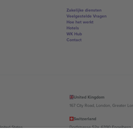
Zakelijke diensten
Veelgestelde Vragen
Hoe het werkt
Hotels
WK Hub
Contact
United Kingdom
167 City Road, London, Greater L
Switzerland
United States
Dorfstrasse 52a, 6390 Engelberg, 