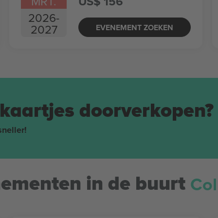
MRT.
US$ 156
2026
-
2027
EVENEMENT ZOEKEN
tkaartjes doorverkopen?
neller!
Co
menten in de buurt