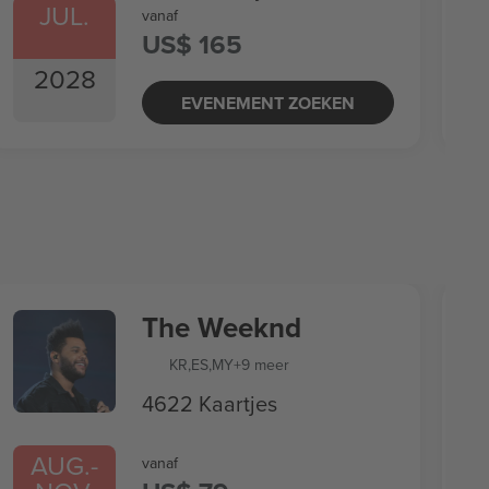
JUL.
vanaf
US$ 165
2028
EVENEMENT ZOEKEN
The Weeknd
KR
,
ES
,
MY
+9 meer
4622 Kaartjes
AUG.
-
vanaf