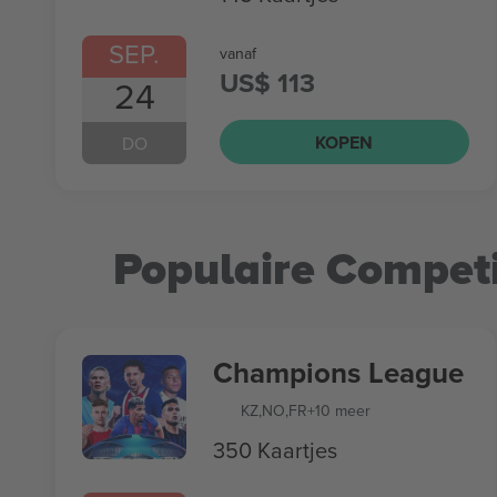
SEP.
vanaf
US$ 113
24
KOPEN
DO
Populaire Competi
Champions League
KZ
,
NO
,
FR
+10 meer
350 Kaartjes