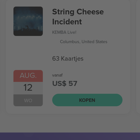
String Cheese
Incident
KEMBA Live!
Columbus, United States
63 Kaartjes
AUG.
vanaf
US$ 57
12
KOPEN
WO