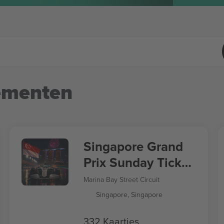
ementen
Singapore Grand
Prix Sunday Ticket
Formula 1
Marina Bay Street Circuit
Singapore, Singapore
332 Kaartjes