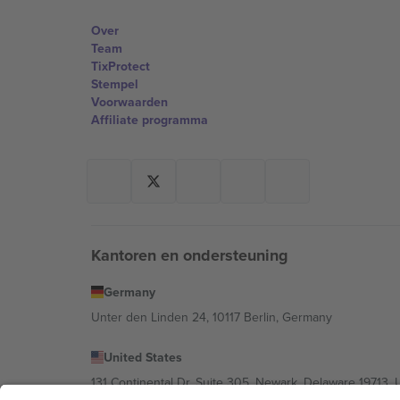
Over
Team
TixProtect
Stempel
Voorwaarden
Affiliate programma
Kantoren en ondersteuning
Germany
Unter den Linden 24, 10117 Berlin, Germany
United States
131 Continental Dr, Suite 305, Newark, Delaware 19713, 