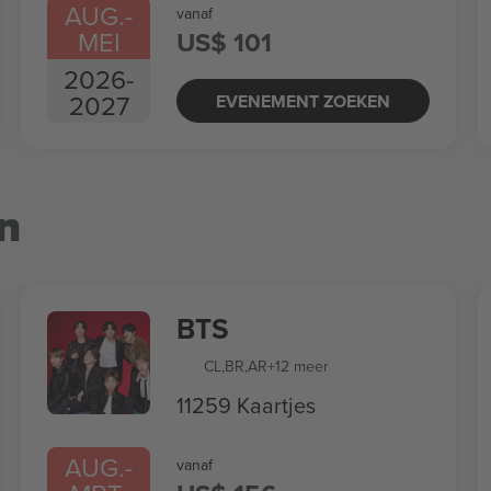
AUG.
-
vanaf
MEI
US$ 101
2026
-
2027
EVENEMENT ZOEKEN
n
BTS
CL
,
BR
,
AR
+12 meer
11259 Kaartjes
AUG.
-
vanaf