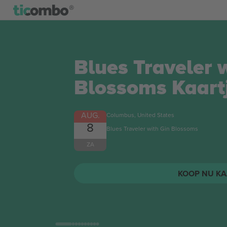
String Cheese I
Kaartjes
AUG.
Columbus, United States
12
String Cheese Incident
WO
KOOP NU KA