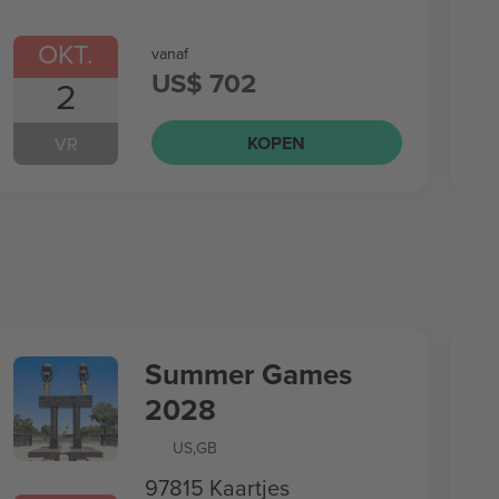
OKT.
vanaf
US$ 702
2
KOPEN
VR
Summer Games
2028
US
,
GB
97815 Kaartjes