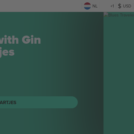
NL
+1
USD
ncident
ARTJES