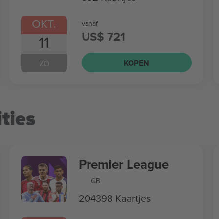
OKT.
vanaf
US$ 721
11
KOPEN
ZO
ties
Premier League
GB
204398 Kaartjes