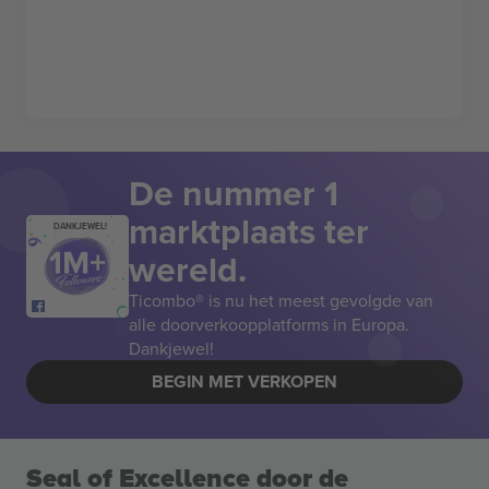
De nummer 1
marktplaats ter
DANKJEWEL!
wereld.
Ticombo® is nu het meest gevolgde van
alle doorverkoopplatforms in Europa.
Dankjewel!
BEGIN MET VERKOPEN
Seal of Excellence door de