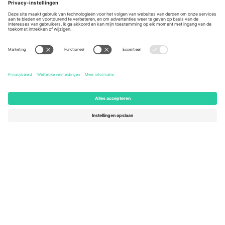
Berlin, Germany
London, EC1V 1AW, United
Kingdom
United States
Switzerland
131 Continental Dr, Suite 305,
Dorfstrasse 52a, 6390
Newark, Delaware 19713, United
Engelberg, Switzerland
States
Bulgaria
United Arab Emirates
Regus Sofia City West, bul
UAE Dubai Silicon Oasis, DDP
Totleben 53-55, 1606 Sofia,
Building A1, Office 302, Dubai,
Bulgaria
United Arab Emirates
Mexico
Av Chapultepec 360, Roma
Norte, Cuauhtémoc, 06700
Ciudad de México, CDMX,
Mexico
De juridische entiteit van de aanbieder van het platform kan
variëren afhankelijk van de locatie, het evenement en/of het