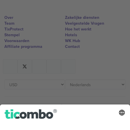
Over
Zakelijke diensten
Team
Veelgestelde Vragen
TixProtect
Hoe het werkt
Stempel
Hotels
Voorwaarden
WK Hub
Affiliate programma
Contact
Kantoren en ondersteuning
Germany
United Kingdom
Unter den Linden 24, 10117
167 City Road, London, Greater