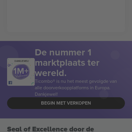
De nummer 1
marktplaats ter
DANKJEWEL!
wereld.
Ticombo® is nu het meest gevolgde van
alle doorverkoopplatforms in Europa.
Dankjewel!
BEGIN MET VERKOPEN
Seal of Excellence door de