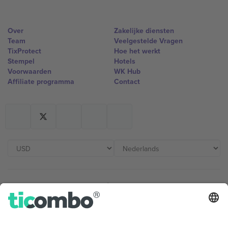
Over
Zakelijke diensten
Team
Veelgestelde Vragen
TixProtect
Hoe het werkt
Stempel
Hotels
Voorwaarden
WK Hub
Affiliate programma
Contact
Kantoren en ondersteuning
Germany
United Kingdom
Unter den Linden 24, 10117
167 City Road, London, Greater