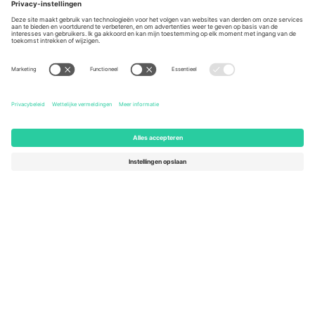
Berlin, Germany
London, EC1V 1AW, United
Kingdom
United States
Switzerland
131 Continental Dr, Suite 305,
Dorfstrasse 52a, 6390
Newark, Delaware 19713, United
Engelberg, Switzerland
States
Bulgaria
United Arab Emirates
Regus Sofia City West, bul
UAE Dubai Silicon Oasis, DDP
Totleben 53-55, 1606 Sofia,
Building A1, Office 302, Dubai,
Bulgaria
United Arab Emirates
Mexico
Av Chapultepec 360, Roma
Norte, Cuauhtémoc, 06700
Ciudad de México, CDMX,
Mexico
De juridische entiteit van de aanbieder van het platform kan
variëren afhankelijk van de locatie, het evenement en/of het