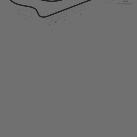
J
A
K
E
F