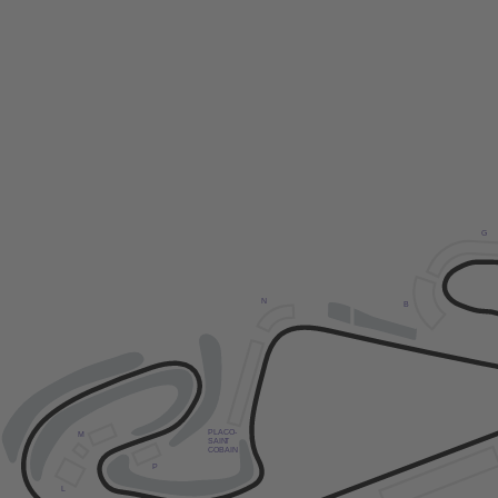
G
N
B
PLACO-
M
SAIN
T
COBAIN
P
L