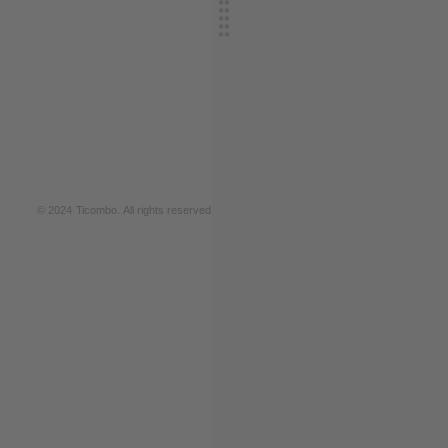
© 2024
T
icombo.
All rights reserved