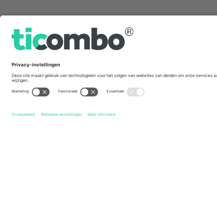
Snelle links
Moto GP
Kaartjes
Catalonia Moto GP
Kaartjes