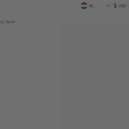
NL
+1
USD
na, Spain