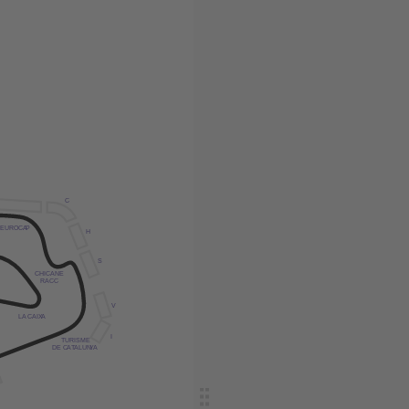
C
EUROCA
P
H
S
CHICANE
RACC
V
L
A
 CAIX
A
I
TURISME
DE C
AT
ALUN
Y
A