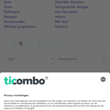
Over
Zakelijke diensten
Team
Veelgestelde Vragen
TixProtect
Hoe het werkt
Stempel
Hotels
Voorwaarden
WK Hub
Affiliate programma
Contact
Kantoren en ondersteuning
Germany
United Kingdom
Unter den Linden 24, 10117
167 City Road, London, Greater
Berlin, Germany
London, EC1V 1AW, United
Kingdom