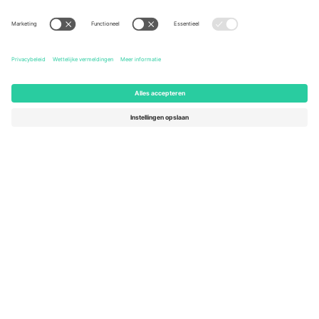
United States
Switzerland
131 Continental Dr, Suite 305,
Dorfstrasse 52a, 6390
Newark, Delaware 19713, United
Engelberg, Switzerland
States
Bulgaria
United Arab Emirates
Regus Sofia City West, bul
UAE Dubai Silicon Oasis, DDP
Totleben 53-55, 1606 Sofia,
Building A1, Office 302, Dubai,
Bulgaria
United Arab Emirates
Mexico
Av Chapultepec 360, Roma
Norte, Cuauhtémoc, 06700
Ciudad de México, CDMX,
Mexico
De juridische entiteit van de aanbieder van het platform kan
variëren afhankelijk van de locatie, het evenement en/of het
domein. Kijk voor meer informatie op de specifieke pagina van het
evenement, het impressum en de voorwaarden.,
Stempel
en