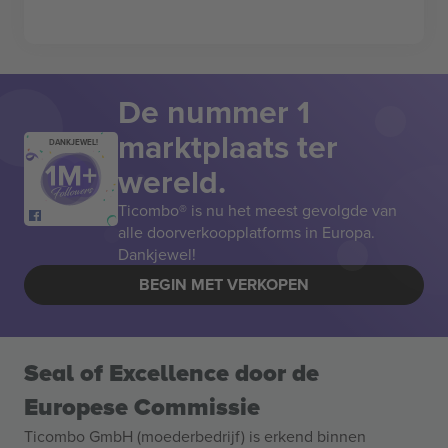
De nummer 1
marktplaats ter
DANKJEWEL!
wereld.
Ticombo® is nu het meest gevolgde van
alle doorverkoopplatforms in Europa.
Dankjewel!
BEGIN MET VERKOPEN
Seal of Excellence door de
Europese Commissie
Ticombo GmbH (moederbedrijf) is erkend binnen