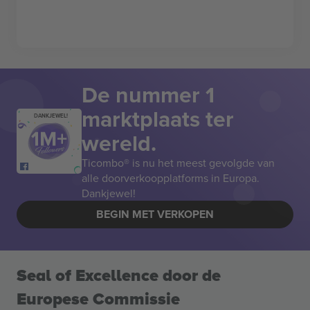
De nummer 1
marktplaats ter
DANKJEWEL!
wereld.
Ticombo® is nu het meest gevolgde van
alle doorverkoopplatforms in Europa.
Dankjewel!
BEGIN MET VERKOPEN
Seal of Excellence door de
Europese Commissie