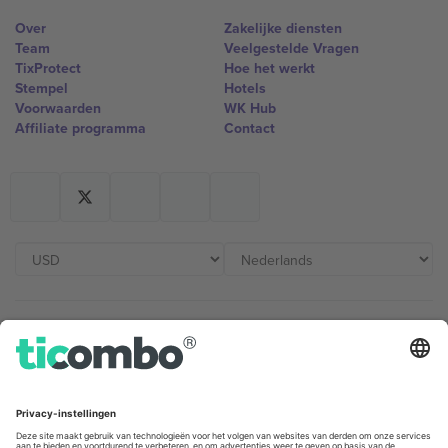
Over
Zakelijke diensten
Team
Veelgestelde Vragen
TixProtect
Hoe het werkt
Stempel
Hotels
Voorwaarden
WK Hub
Affiliate programma
Contact
Kantoren en ondersteuning
Germany
United Kingdom
Unter den Linden 24, 10117
167 City Road, London, Greater
Berlin, Germany
London, EC1V 1AW, United
Kingdom