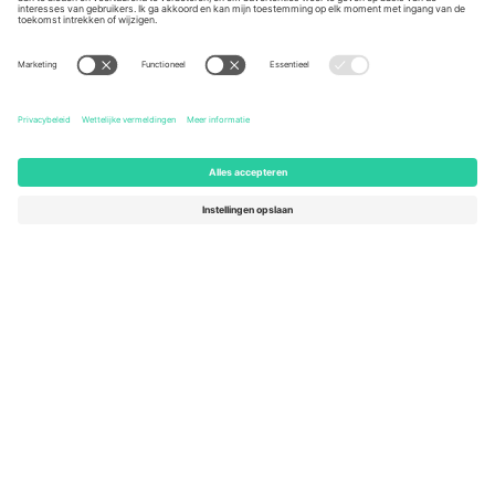
United States
Switzerland
131 Continental Dr, Suite 305,
Dorfstrasse 52a, 6390
Newark, Delaware 19713, United
Engelberg, Switzerland
States
Bulgaria
United Arab Emirates
Regus Sofia City West, bul
UAE Dubai Silicon Oasis, DDP
Totleben 53-55, 1606 Sofia,
Building A1, Office 302, Dubai,
Bulgaria
United Arab Emirates
Mexico
Av Chapultepec 360, Roma
Norte, Cuauhtémoc, 06700
Ciudad de México, CDMX,
Mexico
De juridische entiteit van de aanbieder van het platform kan
variëren afhankelijk van de locatie, het evenement en/of het
domein. Kijk voor meer informatie op de specifieke pagina van het