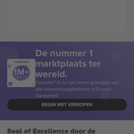
De nummer 1
marktplaats ter
DANKJEWEL!
wereld.
Ticombo® is nu het meest gevolgde van
alle doorverkoopplatforms in Europa.
Dankjewel!
BEGIN MET VERKOPEN
Seal of Excellence door de