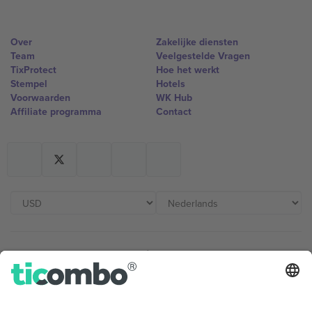
Over
Zakelijke diensten
Team
Veelgestelde Vragen
TixProtect
Hoe het werkt
Stempel
Hotels
Voorwaarden
WK Hub
Affiliate programma
Contact
Kantoren en ondersteuning
Germany
United Kingdom
Unter den Linden 24, 10117
167 City Road, London, Greater