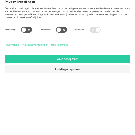
Berlin, Germany
London, EC1V 1AW, United
Kingdom
United States
Switzerland
131 Continental Dr, Suite 305,
Dorfstrasse 52a, 6390
Newark, Delaware 19713, United
Engelberg, Switzerland
States
Bulgaria
United Arab Emirates
Regus Sofia City West, bul
UAE Dubai Silicon Oasis, DDP
Totleben 53-55, 1606 Sofia,
Building A1, Office 302, Dubai,
Bulgaria
United Arab Emirates
Mexico
Av Chapultepec 360, Roma
Norte, Cuauhtémoc, 06700
Ciudad de México, CDMX,
Mexico
De juridische entiteit van de aanbieder van het platform kan
variëren afhankelijk van de locatie, het evenement en/of het