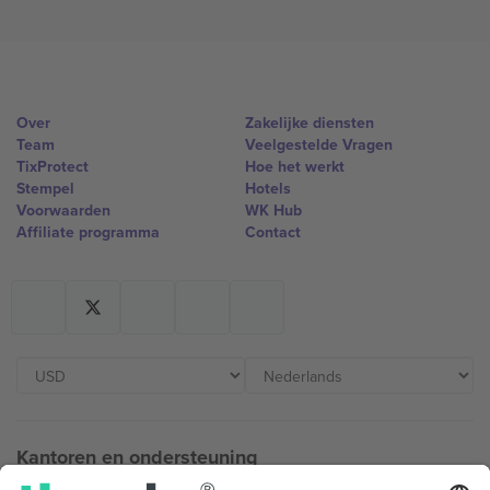
Over
Zakelijke diensten
Team
Veelgestelde Vragen
TixProtect
Hoe het werkt
Stempel
Hotels
Voorwaarden
WK Hub
Affiliate programma
Contact
Kantoren en ondersteuning