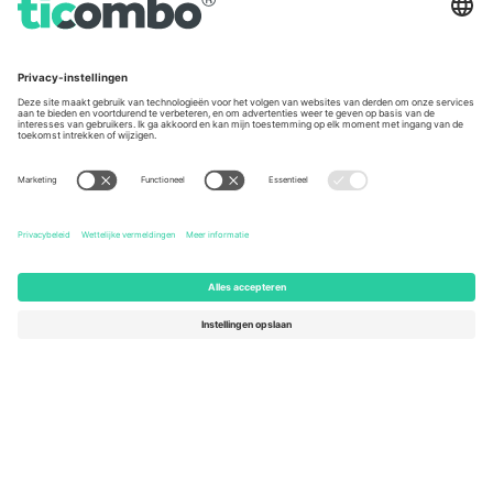
Germany
United Kingdom
Unter den Linden 24, 10117
167 City Road, London, Greater
Berlin, Germany
London, EC1V 1AW, United
Kingdom
United States
Switzerland
131 Continental Dr, Suite 305,
Dorfstrasse 52a, 6390
Newark, Delaware 19713, United
Engelberg, Switzerland
States
Bulgaria
United Arab Emirates
Regus Sofia City West, bul
UAE Dubai Silicon Oasis, DDP
Totleben 53-55, 1606 Sofia,
Building A1, Office 302, Dubai,
Bulgaria
United Arab Emirates
Mexico
Av Chapultepec 360, Roma
Norte, Cuauhtémoc, 06700
Ciudad de México, CDMX,
Mexico