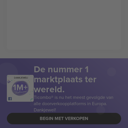
De nummer 1
marktplaats ter
DANKJEWEL!
wereld.
Ticombo® is nu het meest gevolgde van
alle doorverkoopplatforms in Europa.
Dankjewel!
BEGIN MET VERKOPEN