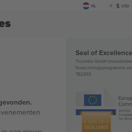
NL
+1
USD
es
Seal of Excellen
Ticombo GmbH (moederbedri
financieringsprogramma voo
782393.
gevonden.
 evenementen
un je een nieuw