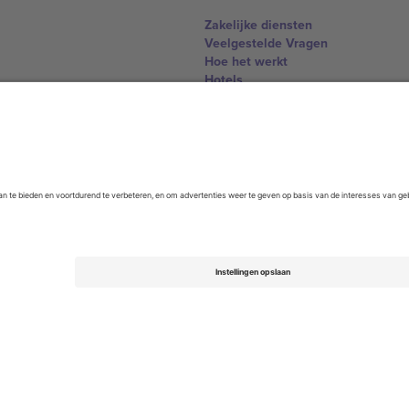
Zakelijke diensten
Veelgestelde Vragen
Hoe het werkt
Hotels
WK Hub
Contact
United Kingdom
167 City Road, London, Greater L
Switzerland
United States
Dorfstrasse 52a, 6390 Engelberg, 