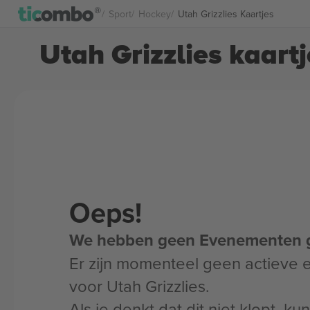
Sport
Hockey
Utah Grizzlies Kaartjes
Utah Grizzlies kaartj
Oeps!
We hebben geen Evenementen 
Er zijn momenteel geen actieve
voor Utah Grizzlies.
Als je denkt dat dit niet klopt, k