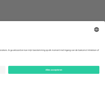
ondon, EC1V 1AW, United Kingdom
Switzerland