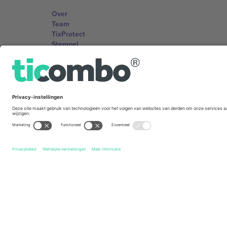
Over
Team
TixProtect
Stempel
Voorwaarden
Affiliate programma
Kantoren en ondersteuning
Germany
Unter den Linden 24, 10117 Berlin, Germany
United States
131 Continental Dr, Suite 305, Newark, Delaware 19713, 