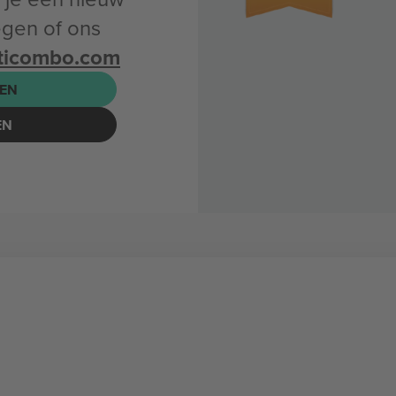
egen of ons
ticombo.com
EN
EN