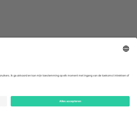
ondon, EC1V 1AW, United Kingdom
Switzerland