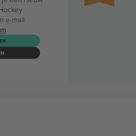
 Hockey
 e-mail
om
EN
EN