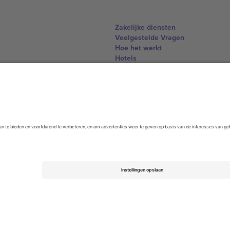
Zakelijke diensten
Veelgestelde Vragen
Hoe het werkt
Hotels
WK Hub
Contact
United Kingdom
167 City Road, London, Greater L
Switzerland
United States
Dorfstrasse 52a, 6390 Engelberg, 