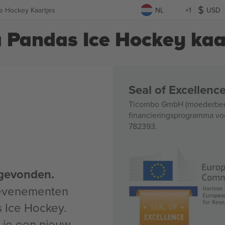
ce Hockey Kaartjes
NL
+1
USD
a Pandas Ice Hockey kaa
Seal of Excellen
Ticombo GmbH (moederbedri
financieringsprogramma voo
782393.
gevonden.
 evenementen
s Ice Hockey.
un je een nieuw