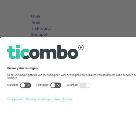
Over
Team
TixProtect
Stempel
Voorwaarden
Affiliate programma
Kantoren en ondersteuning
Germany
Unter den Linden 24, 10117 Berlin, Germany
United States
131 Continental Dr, Suite 305, Newark, Delaware 19713, 