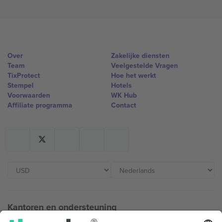
Over
Zakelijke diensten
Team
Veelgestelde Vragen
TixProtect
Hoe het werkt
Stempel
Hotels
Voorwaarden
WK Hub
Affiliate programma
Contact
Kantoren en ondersteuning