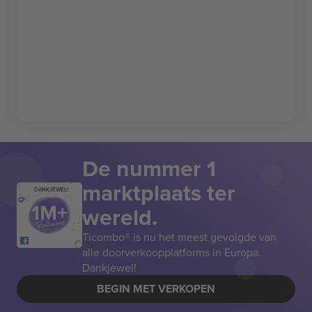
De nummer 1
marktplaats ter
DANKJEWEL!
wereld.
Ticombo® is nu het meest gevolgde van
alle doorverkoopplatforms in Europa.
Dankjewel!
BEGIN MET VERKOPEN