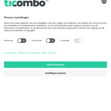
Germany
United Kingdom
Unter den Linden 24, 10117
167 City Road, London, Greater
Berlin, Germany
London, EC1V 1AW, United
Kingdom
United States
Switzerland
131 Continental Dr, Suite 305,
Dorfstrasse 52a, 6390
Newark, Delaware 19713, United
Engelberg, Switzerland
States
Bulgaria
United Arab Emirates
Regus Sofia City West, bul
UAE Dubai Silicon Oasis, DDP
Totleben 53-55, 1606 Sofia,
Building A1, Office 302, Dubai,
Bulgaria
United Arab Emirates
Mexico
Av Chapultepec 360, Roma
Norte, Cuauhtémoc, 06700
Ciudad de México, CDMX,
Mexico