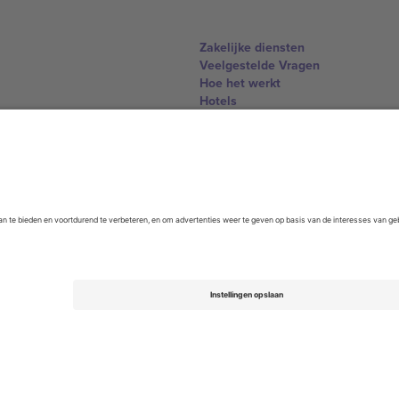
Zakelijke diensten
Veelgestelde Vragen
Hoe het werkt
Hotels
WK Hub
Contact
United Kingdom
167 City Road, London, Greater L
Switzerland
United States
Dorfstrasse 52a, 6390 Engelberg, 