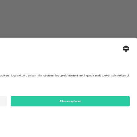
ondon, EC1V 1AW, United Kingdom
Switzerland