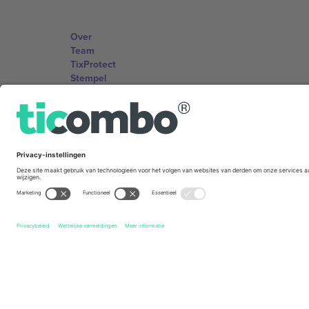
Over
Team
TixProtect
Stempel
Voorwaarden
Affiliate programma
Kantoren en ondersteuning
Germany
Unter den Linden 24, 10117 Berlin, Germany
United States
131 Continental Dr, Suite 305, Newark, Delaware 19713, 