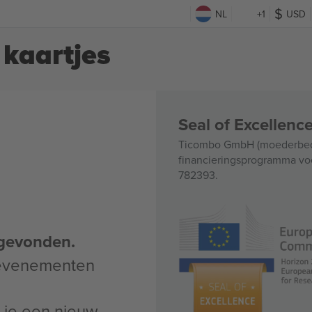
NL
+1
USD
kaartjes
Seal of Excellen
Ticombo GmbH (moederbedri
financieringsprogramma voo
782393.
gevonden.
 evenementen
un je een nieuw