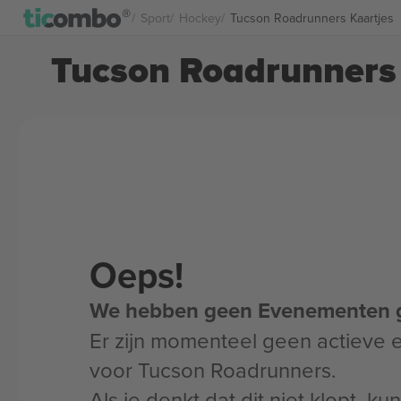
Sport
Hockey
Tucson Roadrunners Kaartjes
Tucson Roadrunners 
Oeps!
We hebben geen Evenementen 
Er zijn momenteel geen actieve
voor Tucson Roadrunners.
Als je denkt dat dit niet klopt, k