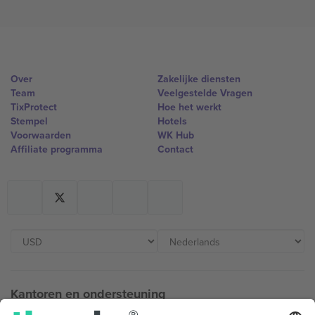
Over
Zakelijke diensten
Team
Veelgestelde Vragen
TixProtect
Hoe het werkt
Stempel
Hotels
Voorwaarden
WK Hub
Affiliate programma
Contact
Kantoren en ondersteuning