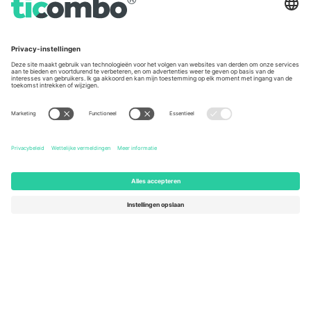
Germany
United Kingdom
Unter den Linden 24, 10117
167 City Road, London, Greater
Berlin, Germany
London, EC1V 1AW, United
Kingdom
United States
Switzerland
131 Continental Dr, Suite 305,
Dorfstrasse 52a, 6390
Newark, Delaware 19713, United
Engelberg, Switzerland
States
Bulgaria
United Arab Emirates
Regus Sofia City West, bul
UAE Dubai Silicon Oasis, DDP
Totleben 53-55, 1606 Sofia,
Building A1, Office 302, Dubai,
Bulgaria
United Arab Emirates
Mexico
Av Chapultepec 360, Roma
Norte, Cuauhtémoc, 06700
Ciudad de México, CDMX,
Mexico