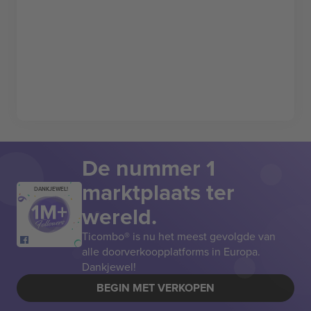
De nummer 1
marktplaats ter
DANKJEWEL!
wereld.
Ticombo® is nu het meest gevolgde van
alle doorverkoopplatforms in Europa.
Dankjewel!
BEGIN MET VERKOPEN