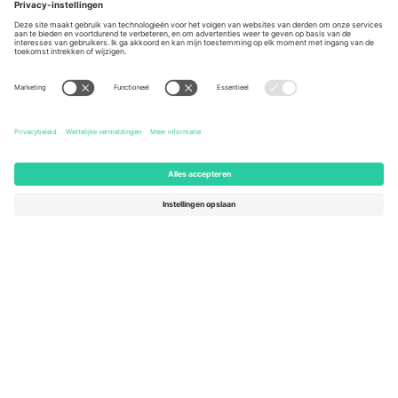
Berlin, Germany
London, EC1V 1AW, United
Kingdom
United States
Switzerland
131 Continental Dr, Suite 305,
Dorfstrasse 52a, 6390
Newark, Delaware 19713, United
Engelberg, Switzerland
States
Bulgaria
United Arab Emirates
Regus Sofia City West, bul
UAE Dubai Silicon Oasis, DDP
Totleben 53-55, 1606 Sofia,
Building A1, Office 302, Dubai,
Bulgaria
United Arab Emirates
Mexico
Av Chapultepec 360, Roma
Norte, Cuauhtémoc, 06700
Ciudad de México, CDMX,
Mexico
De juridische entiteit van de aanbieder van het platform kan
variëren afhankelijk van de locatie, het evenement en/of het