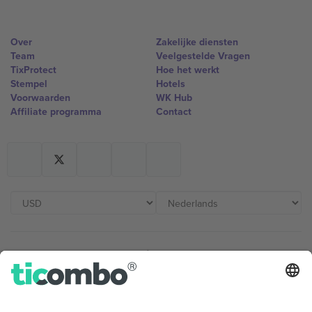
Over
Zakelijke diensten
Team
Veelgestelde Vragen
TixProtect
Hoe het werkt
Stempel
Hotels
Voorwaarden
WK Hub
Affiliate programma
Contact
Kantoren en ondersteuning
Germany
United Kingdom
Unter den Linden 24, 10117
167 City Road, London, Greater