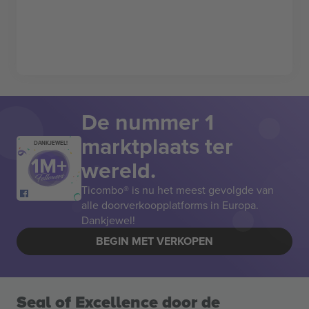
De nummer 1
marktplaats ter
DANKJEWEL!
wereld.
Ticombo® is nu het meest gevolgde van
alle doorverkoopplatforms in Europa.
Dankjewel!
BEGIN MET VERKOPEN
Seal of Excellence door de