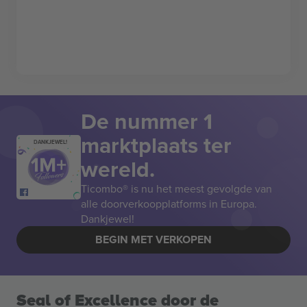
De nummer 1
marktplaats ter
DANKJEWEL!
wereld.
Ticombo® is nu het meest gevolgde van
alle doorverkoopplatforms in Europa.
Dankjewel!
BEGIN MET VERKOPEN
Seal of Excellence door de