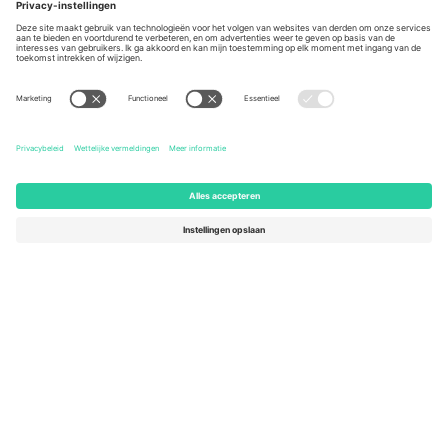
Berlin, Germany
London, EC1V 1AW, United
Kingdom
United States
Switzerland
131 Continental Dr, Suite 305,
Dorfstrasse 52a, 6390
Newark, Delaware 19713, United
Engelberg, Switzerland
States
Bulgaria
United Arab Emirates
Regus Sofia City West, bul
UAE Dubai Silicon Oasis, DDP
Totleben 53-55, 1606 Sofia,
Building A1, Office 302, Dubai,
Bulgaria
United Arab Emirates
Mexico
Av Chapultepec 360, Roma
Norte, Cuauhtémoc, 06700
Ciudad de México, CDMX,
Mexico
De juridische entiteit van de aanbieder van het platform kan
variëren afhankelijk van de locatie, het evenement en/of het