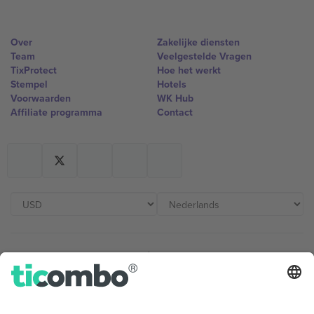
Over
Zakelijke diensten
Team
Veelgestelde Vragen
TixProtect
Hoe het werkt
Stempel
Hotels
Voorwaarden
WK Hub
Affiliate programma
Contact
Kantoren en ondersteuning
Germany
United Kingdom
Unter den Linden 24, 10117
167 City Road, London, Greater