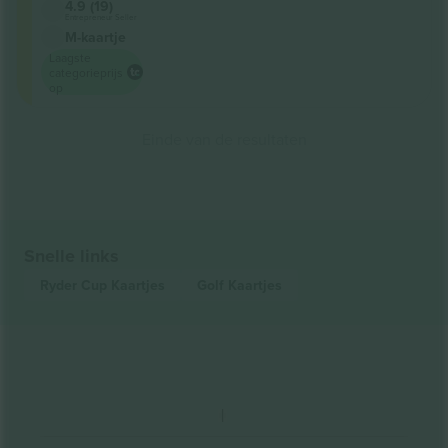
4.9 (19)
Entrepreneur Seller
M-kaartje
Laagste
categorieprijs
op
Einde van de resultaten
Snelle links
Ryder Cup
Kaartjes
Golf
Kaartjes