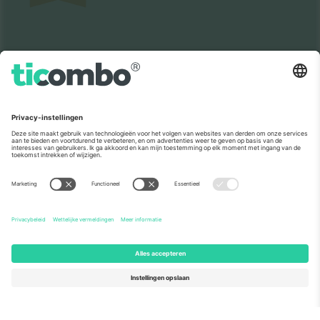
Zoals te zien in het nieuws
Over
Zakelijke diensten
Team
Veelgestelde Vragen