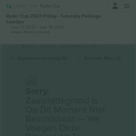
Log in
Sport
Golf
Ryder Cup
Ryder Cup 2027 Friday - Saturday Package
kaartjes
sep. 17, 2027
-
sep. 18, 2027
Adare Manor,
Ireland
$
4.501
-
8.540
Alle Verkopers (18)
Algemene toelating (5)
Grounds Pass (1)
Sorry,
Zaalplattegrond Is
Op Dit Moment Niet
Beschikbaar — We
Voegen Deze