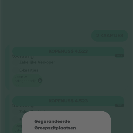
2
KAARTJES
Algemene
KOPEN
US$ 4.523
toelating
ELKE
Zakelijke Verkoper
E-kaartjes
Laagste
categorieprijs
op
Algemene
KOPEN
US$ 4.523
toelating
ELKE
Zakelijke Verkoper
E-kaartjes
Gegarandeerde
Laagste
Groepszitplaatsen
categorieprijs