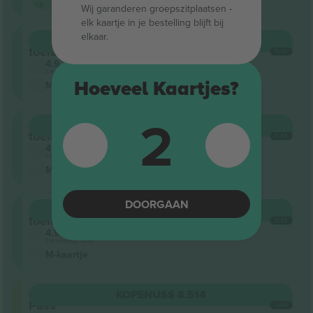
op
Wij garanderen groepszitplaatsen -
elk kaartje in je bestelling blijft bij
elkaar.
Algemene
KOPEN
US$ 7.643
toelating
ELKE
4.9 (19)
Entrepreneur Seller
Hoeveel Kaartjes?
M-kaartje
2
Algemene
KOPEN
US$ 7.819
toelating
ELKE
4.9 (19)
Entrepreneur Seller
M-kaartje
DOORGAAN
Algemene
KOPEN
US$ 7.994
toelating
ELKE
4.9 (19)
Entrepreneur Seller
M-kaartje
Grounds
KOPEN
US$ 8.514
Pass
ELKE