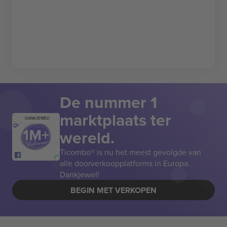
De nummer 1
marktplaats ter
DANKJEWEL!
wereld.
Ticombo® is nu het meest gevolgde van
alle doorverkoopplatforms in Europa.
Dankjewel!
BEGIN MET VERKOPEN