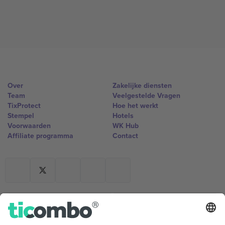
Over
Zakelijke diensten
Team
Veelgestelde Vragen
TixProtect
Hoe het werkt
Stempel
Hotels
Voorwaarden
WK Hub
Affiliate programma
Contact