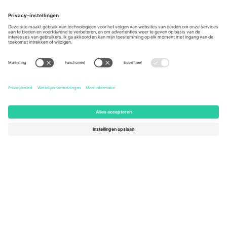
Kantoren en ondersteuning
Germany
United Kingdom
Unter den Linden 24, 10117
167 City Road, London, Greater
Berlin, Germany
London, EC1V 1AW, United
Kingdom
United States
Switzerland
131 Continental Dr, Suite 305,
Dorfstrasse 52a, 6390
Newark, Delaware 19713, United
Engelberg, Switzerland
States
Bulgaria
United Arab Emirates
Regus Sofia City West, bul
UAE Dubai Silicon Oasis, DDP
Totleben 53-55, 1606 Sofia,
Building A1, Office 302, Dubai,
Bulgaria
United Arab Emirates
Mexico
Av Chapultepec 360, Roma