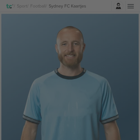
Log in
Sport
Football
Sydney FC Kaartjes