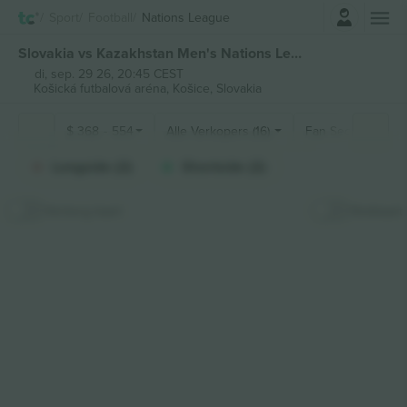
Log in
Sport
Football
Nations League
Slovakia vs Kazakhstan Men's Nations League kaartjes
di, sep. 29 26, 20:45 CEST
Košická futbalová aréna,
Košice, Slovakia
$
368
-
554
Alle Verkopers (16)
Fan Secties
Longside (2)
Shortside (2)
Verberg kaart
Stokkaart