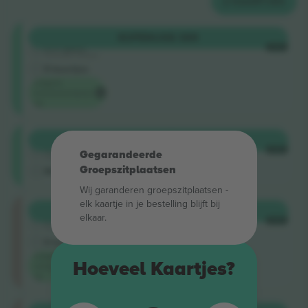
2
KAARTJES
Shortside
KOPEN
US$ 389
5.0 (220)
ELKE
Vertrouwde Verkoper
E-kaartjes
Laagste
evenementprijs
op
Shortside
KOPEN
US$ 398
4.9 (14)
ELKE
Gegarandeerde
Vertrouwde Verkoper
Groepszitplaatsen
M-kaartje
Wij garanderen groepszitplaatsen -
elk kaartje in je bestelling blijft bij
Longside
KOPEN
US$ 521
elkaar.
5.0 (220)
ELKE
Vertrouwde Verkoper
E-kaartjes
Laagste
Hoeveel Kaartjes?
categorieprijs
op