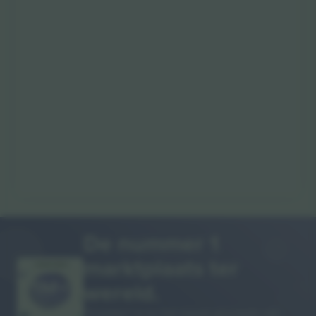
De nummer 1
marktplaats ter
DANKJEWEL!
wereld.
Ticombo® is nu het meest gevolgde van