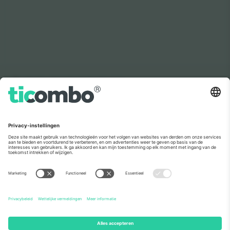
Zoals te zien in het nieuws
Over
Zakelijke diensten
Team
Veelgestelde Vragen
TixProtect
Hoe het werkt