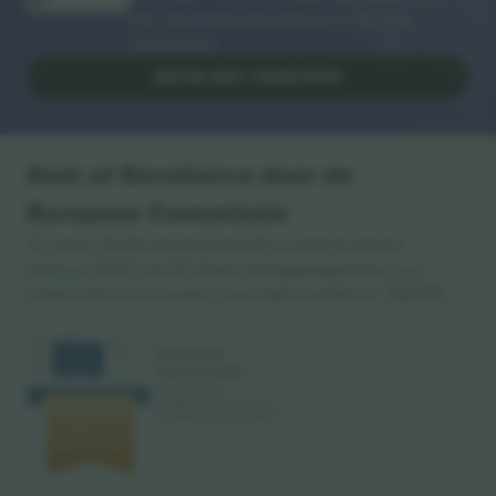
alle doorverkoopplatforms in Europa.
Dankjewel!
BEGIN MET VERKOPEN
Seal of Excellence door de
Europese Commissie
Ticombo GmbH (moederbedrijf) is erkend binnen
Horizon 2020, het EU-financieringsprogramma voor
onderzoek en innovatie, voor haar voorstel nr. 782393.