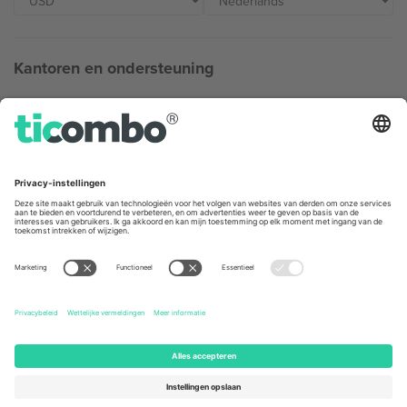
Kantoren en ondersteuning
Germany
United Kingdom
Unter den Linden 24, 10117
167 City Road, London, Greater
Berlin, Germany
London, EC1V 1AW, United
Kingdom
United States
Switzerland
131 Continental Dr, Suite 305,
Dorfstrasse 52a, 6390
Newark, Delaware 19713, United
Engelberg, Switzerland
States
Bulgaria
United Arab Emirates
Regus Sofia City West, bul
UAE Dubai Silicon Oasis, DDP
Totleben 53-55, 1606 Sofia,
Building A1, Office 302, Dubai,
Bulgaria
United Arab Emirates