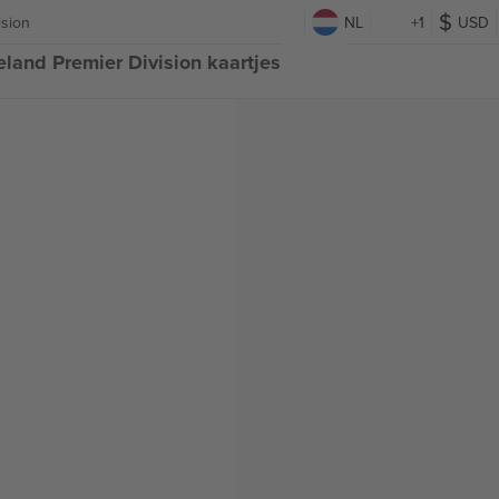
ision
NL
+1
USD
land Premier Division kaartjes