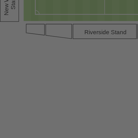
Stand
New
Riverside Stand