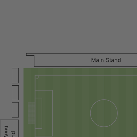
Main Stand
est
W