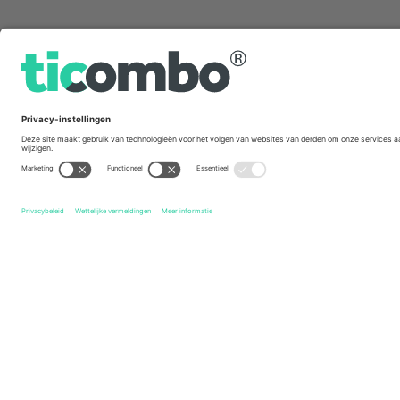
Snelle links
Shelbourne FC
Kaartjes
Drogheda United FC
Kaartjes