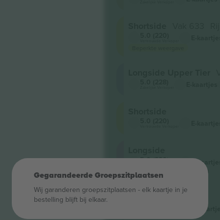
Zakelijke Verkoper
Shortside
Vak 633
Ri
5.0 (220)
E-kaartje
Vertrouwde Verkoper
Beperkte weergave
Longside Upper Tier
5.0 (228)
E-kaartjes
Zakelijke Verkoper
Shortside
5.0 (220)
E-kaartje
Vertrouwde Verkoper
Longside
5.0 (220)
E-kaartje
Vertrouwde Verkoper
Laagste categorieprijs op
Gegarandeerde Groepszitplaatsen
Wij garanderen groepszitplaatsen - elk kaartje in je
Longside
bestelling blijft bij elkaar.
4.9 (14)
M-kaartj
Vertrouwde Verkoper