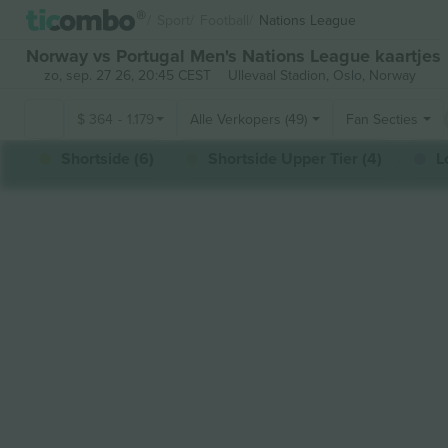
Sport
Football
Nations League
Norway vs Portugal Men's Nations League kaartjes
zo, sep. 27 26, 20:45 CEST
Ullevaal Stadion,
Oslo, Norway
$
364
-
1.179
Alle Verkopers (49)
Fan Secties
Shortside (6)
Shortside Upper Tier (4)
L