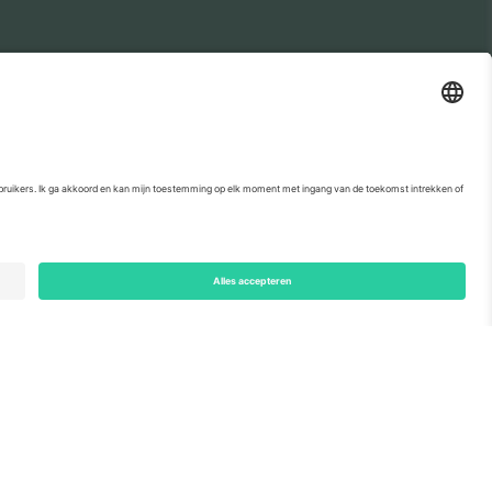
rtjes
Football
Kaartjes