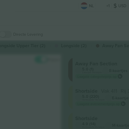
NL
+1
USD
Directe Levering
ongside Upper Tier (2)
Longside (2)
Away Fan Sec
Prijzen
Away Fan Section
5.0 (1)
E-kaartjes
Zakelijke Verkoper
Laagste categorieprijs op
Shortside
Vak 411
Rij
5.0 (220)
E-kaartje
Vertrouwde Verkoper
Laagste evenementprijs op
Shortside
4.9 (14)
M-kaartj
Vertrouwde Verkoper