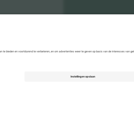
l National Football Team Men
Kaartjes
Men's Nations League
Kaa