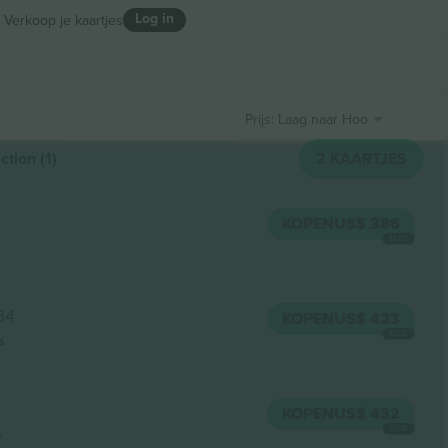
Log in
Verkoop je kaartjes
Prijs: Laag naar Hoog
tion (1)
2
KAARTJES
KOPEN
US$ 386
ELKE
 34
KOPEN
US$ 423
ELKE
s
KOPEN
US$ 432
ELKE
e