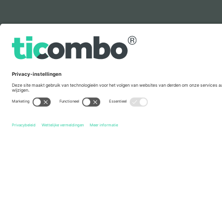
Legenda
Snelle links
Norway National Football Team Men
Kaartjes
Portuga