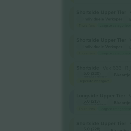
Shortside Upper Tier
Individuele Verkoper
Thuis-fans
Laagste categoriepr
Shortside Upper Tier
Individuele Verkoper
Thuis-fans
Laagste categoriepr
Shortside
Vak 633
Ri
5.0 (220)
E-kaartje
Vertrouwde Verkoper
Beperkte weergave
Longside Upper Tier
5.0 (213)
E-kaartje
Vertrouwde Verkoper
Thuis-fans
Laagste categoriepr
Shortside Upper Tier
5.0 (228)
E-kaartjes