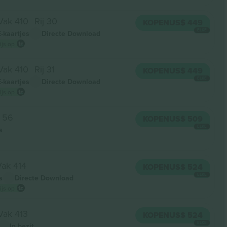
Vak 410
Rij 30
KOPEN
US$ 449
ELKE
E-kaartjes
Directe Download
ijs op
Vak 410
Rij 31
KOPEN
US$ 449
ELKE
E-kaartjes
Directe Download
ijs op
j 56
KOPEN
US$ 509
ELKE
s
Vak 414
KOPEN
US$ 524
ELKE
s
Directe Download
ijs op
Vak 413
KOPEN
US$ 524
ELKE
In bezit