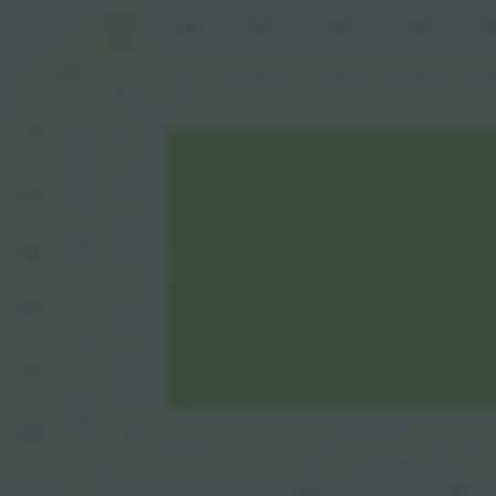
US$ 449
40
404
403
402
401
633
632
103
104
10
102
101
233
132
631
231
131
630
229
129
629
228
628
127
227
627
125
225
626
124
122
121
120
117
119
118
223
417
420