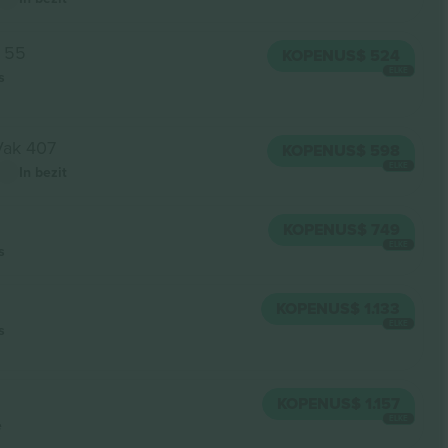
j 55
KOPEN
US$ 524
ELKE
s
Vak 407
KOPEN
US$ 598
ELKE
In bezit
KOPEN
US$ 749
ELKE
s
KOPEN
US$ 1.133
ELKE
s
KOPEN
US$ 1.157
ELKE
e